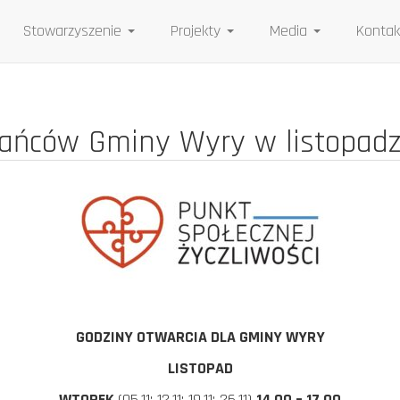
Stowarzyszenie
Projekty
Media
Kontak
kańców Gminy Wyry w listopadz
GODZINY OTWARCIA DLA GMINY WYRY
LISTOPAD
WTOREK
(05.11; 12.11; 19.11; 26.11)
14
.
00 – 17.00