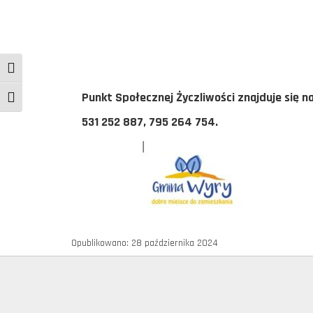
Toggle High Contrast
Punkt Społecznej Życzliwości znajduje się n
Toggle Font size
531 252 887, 795 264 754.
Opublikowano: 28 października 2024