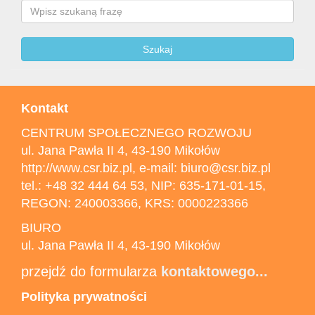
Search
Szukaj
Kontakt
CENTRUM SPOŁECZNEGO ROZWOJU
ul. Jana Pawła II 4, 43-190 Mikołów
http://www.csr.biz.pl, e-mail: biuro@csr.biz.pl
tel.: +48 32 444 64 53, NIP: 635-171-01-15,
REGON: 240003366, KRS: 0000223366
BIURO
ul. Jana Pawła II 4, 43-190 Mikołów
przejdź do formularza
kontaktowego...
Polityka prywatności