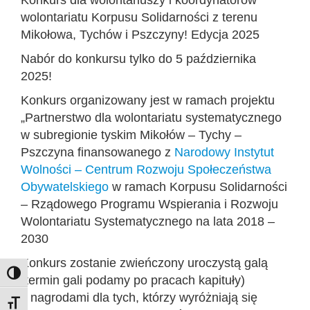
Konkurs dla wolontariuszy i koordynatorów
wolontariatu Korpusu Solidarności z terenu
Mikołowa, Tychów i Pszczyny! Edycja 2025
Nabór do konkursu tylko do 5 października
2025!
Konkurs organizowany jest w ramach projektu
„Partnerstwo dla wolontariatu systematycznego
w subregionie tyskim Mikołów – Tychy –
Pszczyna finansowanego z
Narodowy Instytut
Wolności – Centrum Rozwoju Społeczeństwa
Obywatelskiego
w ramach Korpusu Solidarności
– Rządowego Programu Wspierania i Rozwoju
Wolontariatu Systematycznego na lata 2018 –
2030
Konkurs zostanie zwieńczony uroczystą galą
Toggle High Contrast
(termin gali podamy po pracach kapituły)
z nagrodami dla tych, którzy wyróżniają się
Toggle Font size