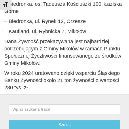
– Biedronka, os. Tadeusza Kościuszki 100, Łaziska
Toggle Font size
Górne
– Biedronka, ul. Rynek 12, Orzesze
– Kaufland, ul. Rybnicka 7, Mikołów
Dana Żywność przekazywana jest najbardziej
potrzebującym z Gminy Mikołów w ramach Punktu
Społecznej Życzliwości finansowanego ze środków
Gminy Mikołów.
W roku 2024 uratowano dzięki wsparciu Śląskiego
Banku Żywności około 21 ton żywności o wartości
280 tys. zł.
Search
Szukaj