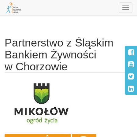
Toggl
navig
Skip
to
navigation
Partnerstwo z Śląskim
Bankiem Żywności
w Chorzowie