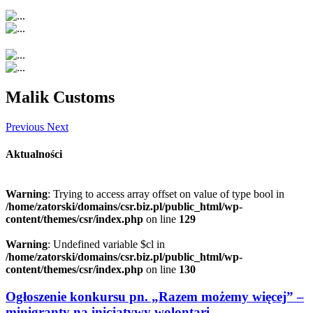
Malik Customs
Previous
Next
Aktualności
Warning
: Trying to access array offset on value of type bool in
/home/zatorski/domains/csr.biz.pl/public_html/wp-
content/themes/csr/index.php
on line
129
Warning
: Undefined variable $cl in
/home/zatorski/domains/csr.biz.pl/public_html/wp-
content/themes/csr/index.php
on line
130
Ogłoszenie konkursu pn. „Razem możemy więcej” –
minigranty na inicjatywy wolontari...