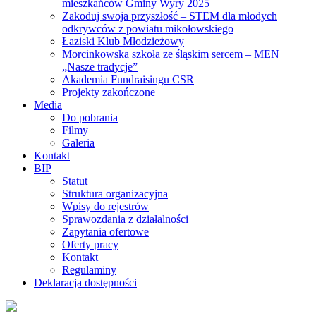
mieszkańców Gminy Wyry 2025
Zakoduj swoja przyszłość – STEM dla młodych
odkrywców z powiatu mikołowskiego
Łaziski Klub Młodzieżowy
Morcinkowska szkoła ze śląskim sercem – MEN
„Nasze tradycje”
Akademia Fundraisingu CSR
Projekty zakończone
Media
Do pobrania
Filmy
Galeria
Kontakt
BIP
Statut
Struktura organizacyjna
Wpisy do rejestrów
Sprawozdania z działalności
Zapytania ofertowe
Oferty pracy
Kontakt
Regulaminy
Deklaracja dostępności