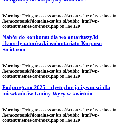
Warning
: Trying to access array offset on value of type bool in
/home/zatorski/domains/csr.biz.pl/public_html/wp-
content/themes/csr/index.php
on line
129
Nabór do konkursu dla wolontariuszy/ki
i koordynatorów/ki wolontariatu Korpusu
Solidarno...
Warning
: Trying to access array offset on value of type bool in
/home/zatorski/domains/csr.biz.pl/public_html/wp-
content/themes/csr/index.php
on line
129
Podprogram 2025 – dystrybucja żywności dla
mieszkańców Gminy Wyry w kwietniu...
Warning
: Trying to access array offset on value of type bool in
/home/zatorski/domains/csr.biz.pl/public_html/wp-
content/themes/csr/index.php
on line
129