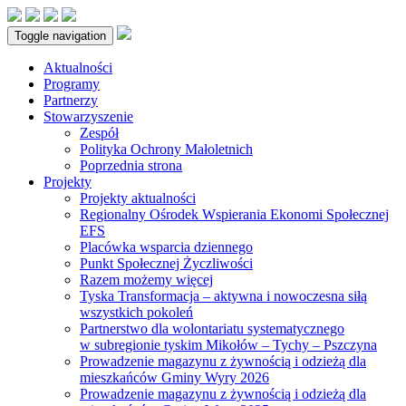
Toggle navigation
Aktualności
Programy
Partnerzy
Stowarzyszenie
Zespół
Polityka Ochrony Małoletnich
Poprzednia strona
Projekty
Projekty aktualności
Regionalny Ośrodek Wspierania Ekonomi Społecznej
EFS
Placówka wsparcia dziennego
Punkt Społecznej Życzliwości
Razem możemy więcej
Tyska Transformacja – aktywna i nowoczesna siłą
wszystkich pokoleń
Partnerstwo dla wolontariatu systematycznego
w subregionie tyskim Mikołów – Tychy – Pszczyna
Prowadzenie magazynu z żywnością i odzieżą dla
mieszkańców Gminy Wyry 2026
Prowadzenie magazynu z żywnością i odzieżą dla