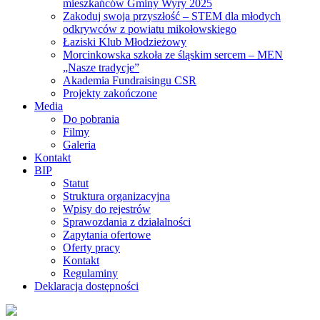
mieszkańców Gminy Wyry 2025
Zakoduj swoja przyszłość – STEM dla młodych
odkrywców z powiatu mikołowskiego
Łaziski Klub Młodzieżowy
Morcinkowska szkoła ze śląskim sercem – MEN
„Nasze tradycje”
Akademia Fundraisingu CSR
Projekty zakończone
Media
Do pobrania
Filmy
Galeria
Kontakt
BIP
Statut
Struktura organizacyjna
Wpisy do rejestrów
Sprawozdania z działalności
Zapytania ofertowe
Oferty pracy
Kontakt
Regulaminy
Deklaracja dostępności