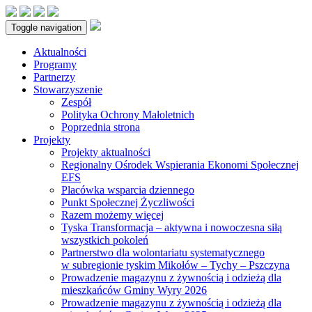
Toggle navigation
Aktualności
Programy
Partnerzy
Stowarzyszenie
Zespół
Polityka Ochrony Małoletnich
Poprzednia strona
Projekty
Projekty aktualności
Regionalny Ośrodek Wspierania Ekonomi Społecznej
EFS
Placówka wsparcia dziennego
Punkt Społecznej Życzliwości
Razem możemy więcej
Tyska Transformacja – aktywna i nowoczesna siłą
wszystkich pokoleń
Partnerstwo dla wolontariatu systematycznego
w subregionie tyskim Mikołów – Tychy – Pszczyna
Prowadzenie magazynu z żywnością i odzieżą dla
mieszkańców Gminy Wyry 2026
Prowadzenie magazynu z żywnością i odzieżą dla