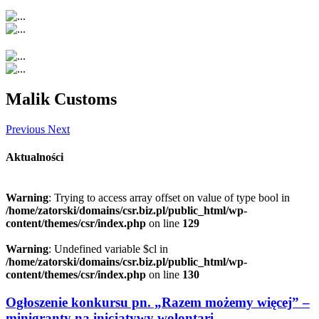
Malik Customs
Previous
Next
Aktualności
Warning
: Trying to access array offset on value of type bool in
/home/zatorski/domains/csr.biz.pl/public_html/wp-
content/themes/csr/index.php
on line
129
Warning
: Undefined variable $cl in
/home/zatorski/domains/csr.biz.pl/public_html/wp-
content/themes/csr/index.php
on line
130
Ogłoszenie konkursu pn. „Razem możemy więcej” –
minigranty na inicjatywy wolontari...