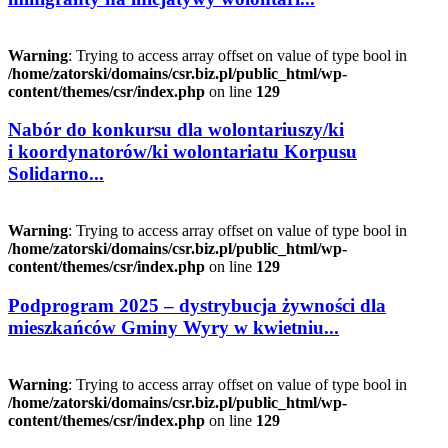
Warning
: Trying to access array offset on value of type bool in
/home/zatorski/domains/csr.biz.pl/public_html/wp-
content/themes/csr/index.php
on line
129
Nabór do konkursu dla wolontariuszy/ki
i koordynatorów/ki wolontariatu Korpusu
Solidarno...
Warning
: Trying to access array offset on value of type bool in
/home/zatorski/domains/csr.biz.pl/public_html/wp-
content/themes/csr/index.php
on line
129
Podprogram 2025 – dystrybucja żywności dla
mieszkańców Gminy Wyry w kwietniu...
Warning
: Trying to access array offset on value of type bool in
/home/zatorski/domains/csr.biz.pl/public_html/wp-
content/themes/csr/index.php
on line
129