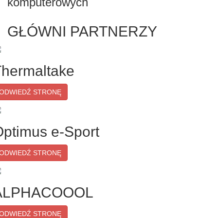
komputerowych
GŁÓWNI PARTNERZY
Thermaltake
ODWIEDŹ STRONĘ
ptimus e-Sport
ODWIEDŹ STRONĘ
ALPHACOOOL
ODWIEDŹ STRONĘ