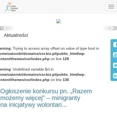
Tog
nav
Previous
Ne
Aktualności
arning
: Trying to access array offset on value of type bool in
ome/zatorski/domains/csr.biz.pl/public_html/wp-
ntent/themes/csr/index.php
on line
129
arning
: Undefined variable $cl in
ome/zatorski/domains/csr.biz.pl/public_html/wp-
ntent/themes/csr/index.php
on line
130
Ogłoszenie konkursu pn. „Razem
możemy więcej” – minigranty
na inicjatywy wolontari...