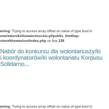
arning
: Trying to access array offset on value of type bool in
ome/zatorski/domains/csr.biz.pl/public_html/wp-
ntent/themes/csr/index.php
on line
129
Nabór do konkursu dla wolontariuszy/ki
i koordynatorów/ki wolontariatu Korpusu
Solidarno...
arning
: Trying to access array offset on value of type bool in