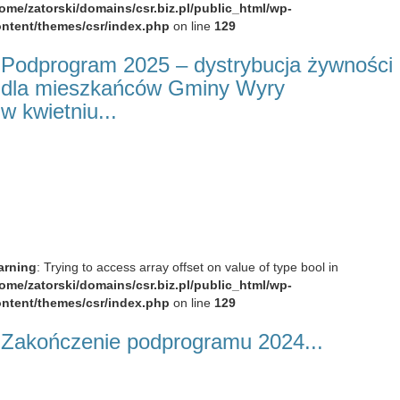
ome/zatorski/domains/csr.biz.pl/public_html/wp-
ntent/themes/csr/index.php
on line
129
Podprogram 2025 – dystrybucja żywności
dla mieszkańców Gminy Wyry
w kwietniu...
arning
: Trying to access array offset on value of type bool in
ome/zatorski/domains/csr.biz.pl/public_html/wp-
ntent/themes/csr/index.php
on line
129
Zakończenie podprogramu 2024...