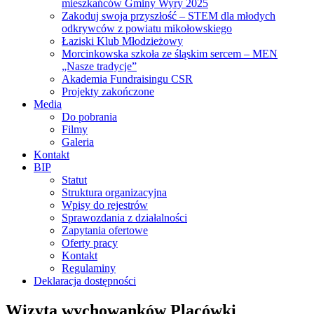
mieszkańców Gminy Wyry 2025
Zakoduj swoja przyszłość – STEM dla młodych
odkrywców z powiatu mikołowskiego
Łaziski Klub Młodzieżowy
Morcinkowska szkoła ze śląskim sercem – MEN
„Nasze tradycje”
Akademia Fundraisingu CSR
Projekty zakończone
Media
Do pobrania
Filmy
Galeria
Kontakt
BIP
Statut
Struktura organizacyjna
Wpisy do rejestrów
Sprawozdania z działalności
Zapytania ofertowe
Oferty pracy
Kontakt
Regulaminy
Deklaracja dostępności
Wizyta wychowanków Placówki