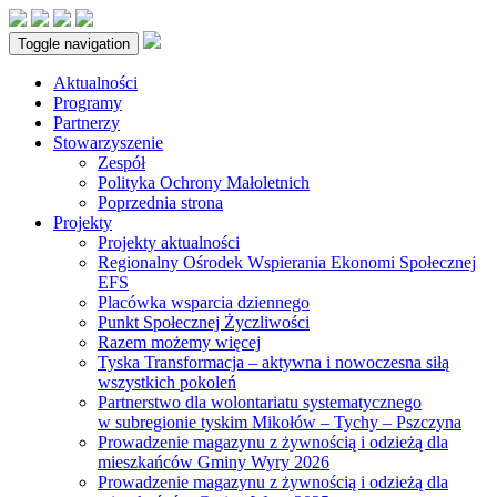
Toggle navigation
Aktualności
Programy
Partnerzy
Stowarzyszenie
Zespół
Polityka Ochrony Małoletnich
Poprzednia strona
Projekty
Projekty aktualności
Regionalny Ośrodek Wspierania Ekonomi Społecznej
EFS
Placówka wsparcia dziennego
Punkt Społecznej Życzliwości
Razem możemy więcej
Tyska Transformacja – aktywna i nowoczesna siłą
wszystkich pokoleń
Partnerstwo dla wolontariatu systematycznego
w subregionie tyskim Mikołów – Tychy – Pszczyna
Prowadzenie magazynu z żywnością i odzieżą dla
mieszkańców Gminy Wyry 2026
Prowadzenie magazynu z żywnością i odzieżą dla