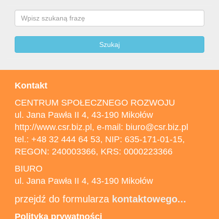
Search
Szukaj
Kontakt
CENTRUM SPOŁECZNEGO ROZWOJU
ul. Jana Pawła II 4, 43-190 Mikołów
http://www.csr.biz.pl, e-mail: biuro@csr.biz.pl
tel.: +48 32 444 64 53, NIP: 635-171-01-15,
REGON: 240003366, KRS: 0000223366
BIURO
ul. Jana Pawła II 4, 43-190 Mikołów
przejdź do formularza
kontaktowego...
Polityka prywatności