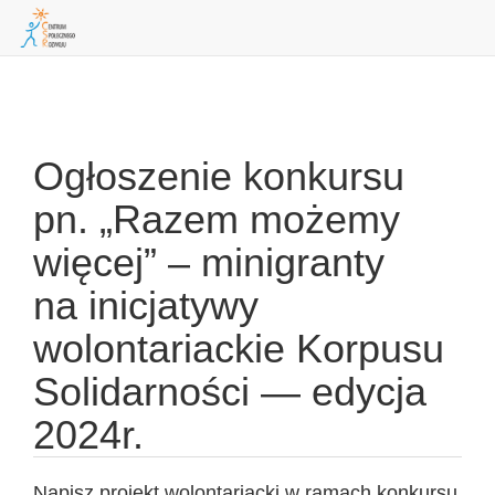
Skip
to
navigation
Ogłoszenie konkursu
pn. „Razem możemy
więcej” – minigranty
na inicjatywy
wolontariackie Korpusu
Solidarności — edycja
2024r.
Napisz projekt wolontariacki w ramach konkursu