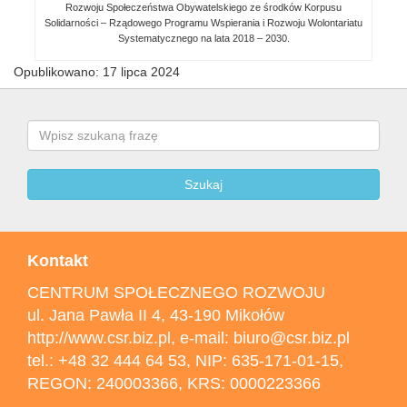
Rozwoju Społeczeństwa Obywatelskiego ze środków Korpusu
Solidarności – Rządowego Programu Wspierania i Rozwoju Wolontariatu
Systematycznego na lata 2018 – 2030.
Opublikowano: 17 lipca 2024
Search
Szukaj
Kontakt
CENTRUM SPOŁECZNEGO ROZWOJU
ul. Jana Pawła II 4, 43-190 Mikołów
http://www.csr.biz.pl, e-mail: biuro@csr.biz.pl
tel.: +48 32 444 64 53, NIP: 635-171-01-15,
REGON: 240003366, KRS: 0000223366