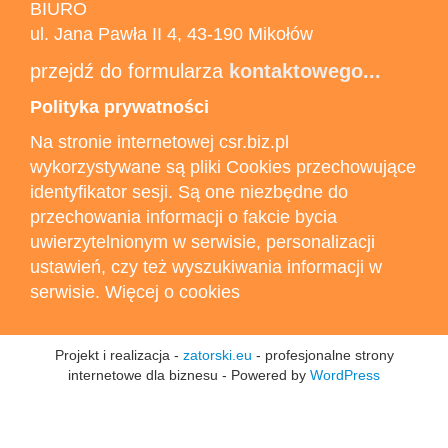
BIURO
ul. Jana Pawła II 4, 43-190 Mikołów
przejdź do formularza
kontaktowego...
Polityka prywatności
Na stronie internetowej csr.biz.pl
wykorzystywane są pliki Cookies przechowujące
identyfikator sesji. Są one niezbędne do
przechowania informacji o fakcie bycia
uwierzytelnionym w serwisie, personalizacji
ustawień, czy też wyszukiwania informacji w
serwisie. Więcej o cookies
Projekt i realizacja -
zatorski.eu
- profesjonalne strony
internetowe dla biznesu - Powered by
WordPress