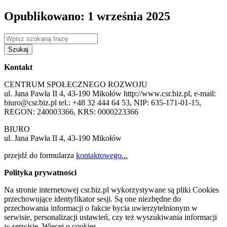
Opublikowano: 1 września 2025
Szukaj
Kontakt
CENTRUM SPOŁECZNEGO ROZWOJU
ul. Jana Pawła II 4, 43-190 Mikołów http://www.csr.biz.pl, e-mail:
biuro@csr.biz.pl tel.: +48 32 444 64 53, NIP: 635-171-01-15,
REGON: 240003366, KRS: 0000223366
BIURO
ul. Jana Pawła II 4, 43-190 Mikołów
przejdź do formularza
kontaktowego...
Polityka prywatności
Na stronie internetowej csr.biz.pl wykorzystywane są pliki Cookies
przechowujące identyfikator sesji. Są one niezbędne do
przechowania informacji o fakcie bycia uwierzytelnionym w
serwisie, personalizacji ustawień, czy też wyszukiwania informacji
w serwisie. Więcej o cookies