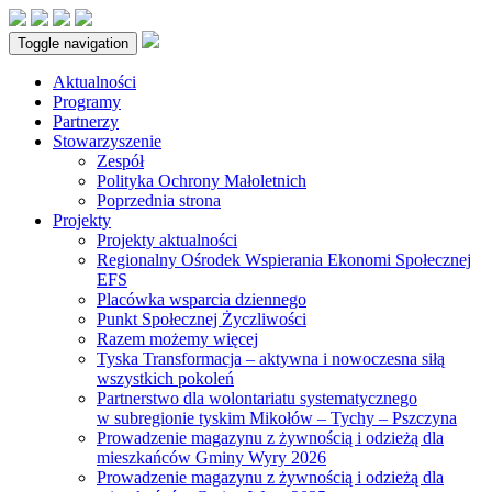
Toggle navigation
Aktualności
Programy
Partnerzy
Stowarzyszenie
Zespół
Polityka Ochrony Małoletnich
Poprzednia strona
Projekty
Projekty aktualności
Regionalny Ośrodek Wspierania Ekonomi Społecznej
EFS
Placówka wsparcia dziennego
Punkt Społecznej Życzliwości
Razem możemy więcej
Tyska Transformacja – aktywna i nowoczesna siłą
wszystkich pokoleń
Partnerstwo dla wolontariatu systematycznego
w subregionie tyskim Mikołów – Tychy – Pszczyna
Prowadzenie magazynu z żywnością i odzieżą dla
mieszkańców Gminy Wyry 2026
Prowadzenie magazynu z żywnością i odzieżą dla