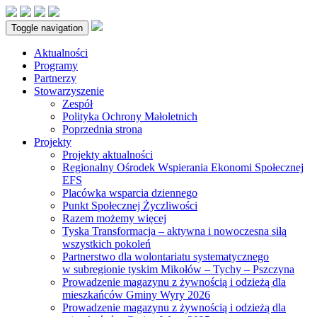
Toggle navigation
Aktualności
Programy
Partnerzy
Stowarzyszenie
Zespół
Polityka Ochrony Małoletnich
Poprzednia strona
Projekty
Projekty aktualności
Regionalny Ośrodek Wspierania Ekonomi Społecznej
EFS
Placówka wsparcia dziennego
Punkt Społecznej Życzliwości
Razem możemy więcej
Tyska Transformacja – aktywna i nowoczesna siłą
wszystkich pokoleń
Partnerstwo dla wolontariatu systematycznego
w subregionie tyskim Mikołów – Tychy – Pszczyna
Prowadzenie magazynu z żywnością i odzieżą dla
mieszkańców Gminy Wyry 2026
Prowadzenie magazynu z żywnością i odzieżą dla