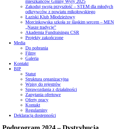
mieszkańców Gminy Wyry 2025
Zakoduj swoja przyszłość – STEM dla młodych
odkrywców z powiatu mikołowskiego
Łaziski Klub Młodzieżowy
Morcinkowska szkoła ze śląskim sercem – MEN
„Nasze tradycje”
Akademia Fundraisingu CSR
Projekty zakończone
Media
Do pobrania
Filmy
Galeria
Kontakt
BIP
Statut
Struktura organizacyjna
Wpisy do rejestrów
Sprawozdania z działalności
Zapytania ofertowe
Oferty pracy
Kontakt
Regulaminy
Deklaracja dostępności
Podprogram 2024 – Dystrybucja