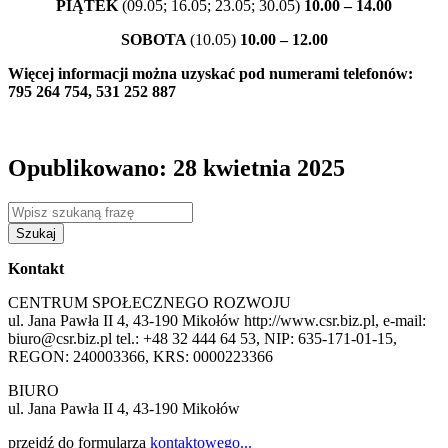
PIĄTEK
(09.05; 16.05; 23.05; 30.05)
10.00 – 14.00
SOBOTA
(10.05)
10.00 – 12.00
Więcej informacji można uzyskać pod numerami telefonów:
795 264 754, 531 252 887
Opublikowano: 28 kwietnia 2025
Szukaj
Kontakt
CENTRUM SPOŁECZNEGO ROZWOJU
ul. Jana Pawła II 4, 43-190 Mikołów http://www.csr.biz.pl, e-mail:
biuro@csr.biz.pl tel.: +48 32 444 64 53, NIP: 635-171-01-15,
REGON: 240003366, KRS: 0000223366
BIURO
ul. Jana Pawła II 4, 43-190 Mikołów
przejdź do formularza
kontaktowego...